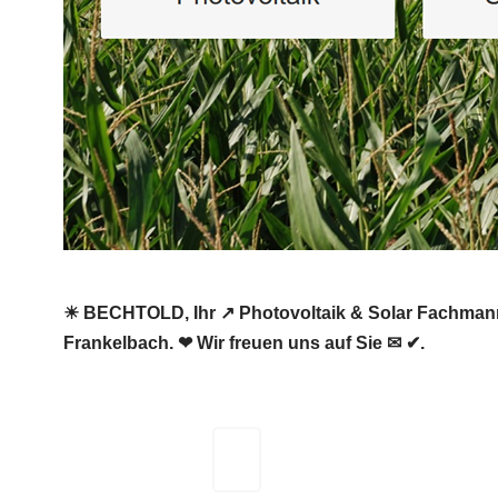
☀ BECHTOLD, Ihr ↗️ Photovoltaik & Solar Fachmann f
Frankelbach. ❤ Wir freuen uns auf Sie ✉ ✔.
BECHTOLD