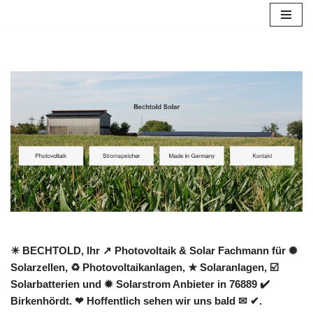
Zum
Inhalt
springen
☀ BECHTOLD, Ihr ↗️ Photovoltaik & Solar Fachmann für ✺
Solarzellen, ♻ Photovoltaikanlagen, ★ Solaranlagen, ☑️
Solarbatterien und ✹ Solarstrom Anbieter in 76889 ✔️
Birkenhördt. ❤ Hoffentlich sehen wir uns bald ✉ ✔.