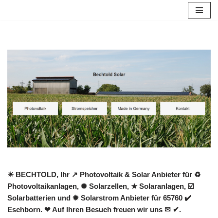
Zum
Inhalt
springen
☀ BECHTOLD, Ihr ↗️ Photovoltaik & Solar Anbieter für ♻
Photovoltaikanlagen, ✺ Solarzellen, ★ Solaranlagen, ☑️
Solarbatterien und ✹ Solarstrom Anbieter für 65760 ✔️
Eschborn. ❤ Auf Ihren Besuch freuen wir uns ✉ ✔.