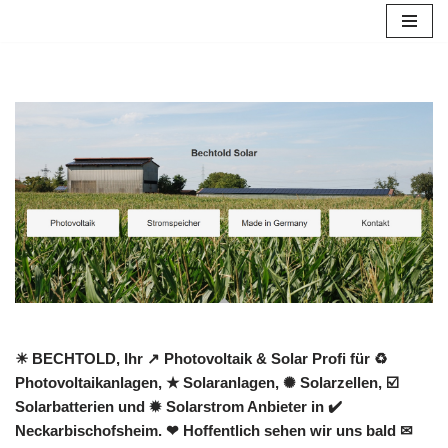
Zum
Inhalt
springen
☀ BECHTOLD, Ihr ↗️ Photovoltaik & Solar Profi für ♻
Photovoltaikanlagen, ★ Solaranlagen, ✺ Solarzellen, ☑️
Solarbatterien und ✹ Solarstrom Anbieter in ✔️
Neckarbischofsheim. ❤ Hoffentlich sehen wir uns bald ✉