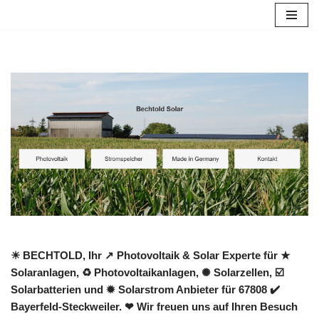
Zum
Inhalt
springen
☀ BECHTOLD, Ihr ↗️ Photovoltaik & Solar Experte für ★
Solaranlagen, ♻ Photovoltaikanlagen, ✺ Solarzellen, ☑️
Solarbatterien und ✹ Solarstrom Anbieter für 67808 ✔️
Bayerfeld-Steckweiler. ❤ Wir freuen uns auf Ihren Besuch