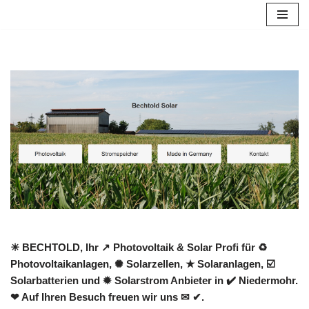
Zum
Inhalt
springen
☀ BECHTOLD, Ihr ↗️ Photovoltaik & Solar Profi für ♻
Photovoltaikanlagen, ✺ Solarzellen, ★ Solaranlagen, ☑️
Solarbatterien und ✹ Solarstrom Anbieter in ✔️ Niedermohr.
❤ Auf Ihren Besuch freuen wir uns ✉ ✔.