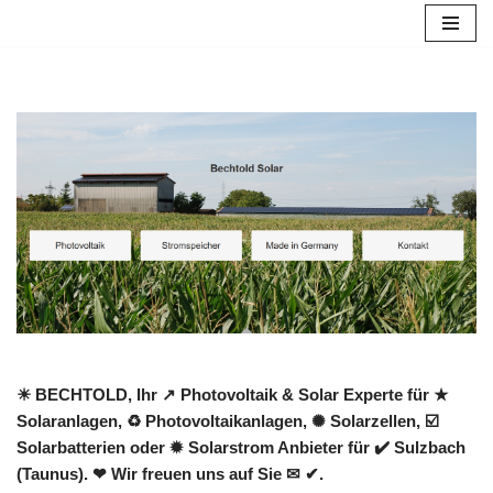
Zum
Inhalt
springen
☀ BECHTOLD, Ihr ↗️ Photovoltaik & Solar Experte für ★
Solaranlagen, ♻ Photovoltaikanlagen, ✺ Solarzellen, ☑️
Solarbatterien oder ✹ Solarstrom Anbieter für ✔️ Sulzbach
(Taunus). ❤ Wir freuen uns auf Sie ✉ ✔.