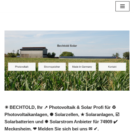
Zum
Inhalt
springen
☀ BECHTOLD, Ihr ↗️ Photovoltaik & Solar Profi für ♻
Photovoltaikanlagen, ✺ Solarzellen, ★ Solaranlagen, ☑️
Solarbatterien und ✹ Solarstrom Anbieter für 74909 ✔️
Meckesheim. ❤ Melden Sie sich bei uns ✉ ✔.