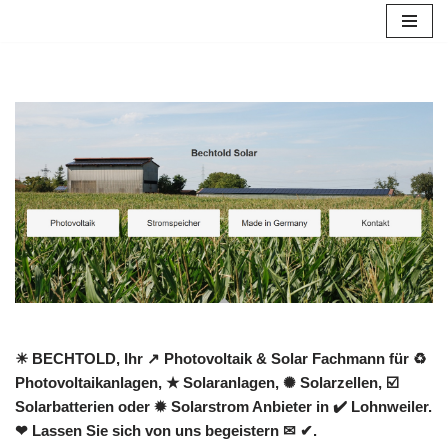
Zum
Inhalt
springen
☀ BECHTOLD, Ihr ↗️ Photovoltaik & Solar Fachmann für ♻
Photovoltaikanlagen, ★ Solaranlagen, ✺ Solarzellen, ☑️
Solarbatterien oder ✹ Solarstrom Anbieter in ✔️ Lohnweiler.
❤ Lassen Sie sich von uns begeistern ✉ ✔.