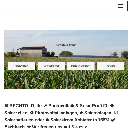
Zum
Inhalt
springen
☀ BECHTOLD, Ihr ↗️ Photovoltaik & Solar Profi für ✺
Solarzellen, ♻ Photovoltaikanlagen, ★ Solaranlagen, ☑️
Solarbatterien oder ✹ Solarstrom Anbieter in 76831 ✔️
Eschbach. ❤ Wir freuen uns auf Sie ✉ ✔.