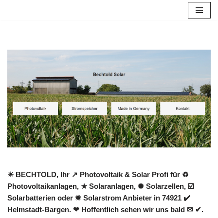
Zum
Inhalt
springen
☀ BECHTOLD, Ihr ↗️ Photovoltaik & Solar Profi für ♻
Photovoltaikanlagen, ★ Solaranlagen, ✺ Solarzellen, ☑️
Solarbatterien oder ✹ Solarstrom Anbieter in 74921 ✔️
Helmstadt-Bargen. ❤ Hoffentlich sehen wir uns bald ✉ ✔.