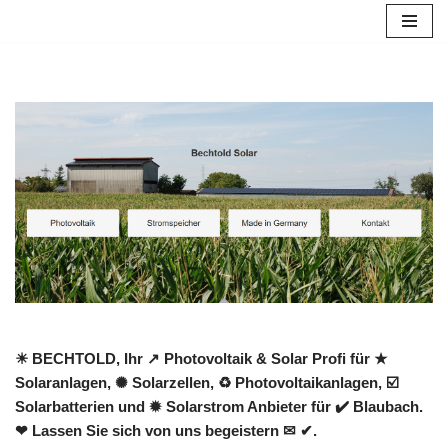
Zum
Inhalt
springen
☀ BECHTOLD, Ihr ↗️ Photovoltaik & Solar Profi für ★
Solaranlagen, ✺ Solarzellen, ♻ Photovoltaikanlagen, ☑️
Solarbatterien und ✹ Solarstrom Anbieter für ✔️ Blaubach.
❤ Lassen Sie sich von uns begeistern ✉ ✔.