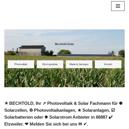
Zum
Inhalt
springen
☀ BECHTOLD, Ihr ↗️ Photovoltaik & Solar Fachmann für ✺
Solarzellen, ♻ Photovoltaikanlagen, ★ Solaranlagen, ☑️
Solarbatterien oder ✹ Solarstrom Anbieter in 66887 ✔️
Elzweiler. ❤ Melden Sie sich bei uns ✉ ✔.