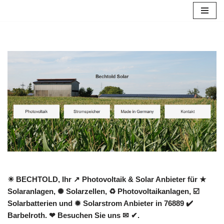
Zum
Inhalt
springen
☀ BECHTOLD, Ihr ↗️ Photovoltaik & Solar Anbieter für ★
Solaranlagen, ✺ Solarzellen, ♻ Photovoltaikanlagen, ☑️
Solarbatterien und ✹ Solarstrom Anbieter in 76889 ✔️
Barbelroth. ❤ Besuchen Sie uns ✉ ✔.