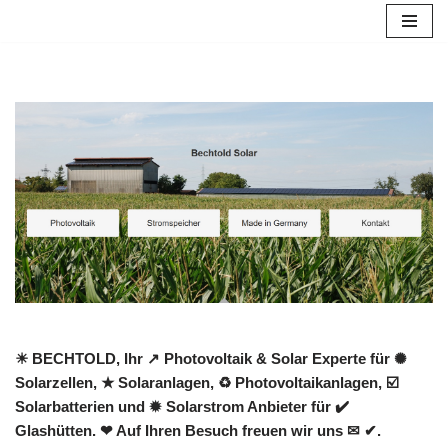
Zum
Inhalt
springen
☀ BECHTOLD, Ihr ↗️ Photovoltaik & Solar Experte für ✺
Solarzellen, ★ Solaranlagen, ♻ Photovoltaikanlagen, ☑️
Solarbatterien und ✹ Solarstrom Anbieter für ✔️
Glashütten. ❤ Auf Ihren Besuch freuen wir uns ✉ ✔.