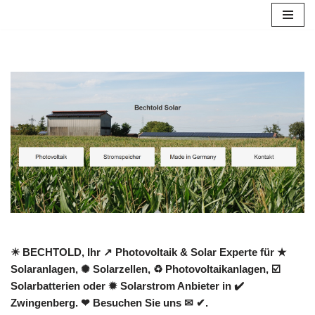
Zum
Inhalt
springen
☀ BECHTOLD, Ihr ↗️ Photovoltaik & Solar Experte für ★
Solaranlagen, ✺ Solarzellen, ♻ Photovoltaikanlagen, ☑️
Solarbatterien oder ✹ Solarstrom Anbieter in ✔️
Zwingenberg. ❤ Besuchen Sie uns ✉ ✔.