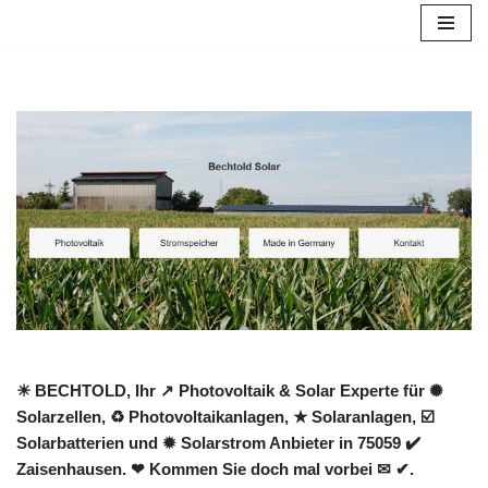
Zum
Inhalt
springen
☀ BECHTOLD, Ihr ↗️ Photovoltaik & Solar Experte für ✺
Solarzellen, ♻ Photovoltaikanlagen, ★ Solaranlagen, ☑️
Solarbatterien und ✹ Solarstrom Anbieter in 75059 ✔️
Zaisenhausen. ❤ Kommen Sie doch mal vorbei ✉ ✔.