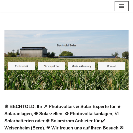
Zum
Inhalt
springen
☀ BECHTOLD, Ihr ↗️ Photovoltaik & Solar Experte für ★
Solaranlagen, ✺ Solarzellen, ♻ Photovoltaikanlagen, ☑️
Solarbatterien oder ✹ Solarstrom Anbieter für ✔️
Weisenheim (Berg). ❤ Wir freuen uns auf Ihren Besuch ✉