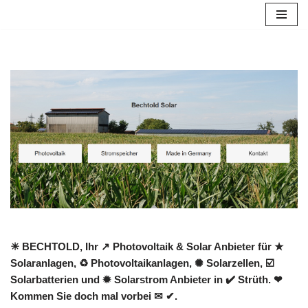
Zum
Inhalt
springen
☀ BECHTOLD, Ihr ↗️ Photovoltaik & Solar Anbieter für ★
Solaranlagen, ♻ Photovoltaikanlagen, ✺ Solarzellen, ☑️
Solarbatterien und ✹ Solarstrom Anbieter in ✔️ Strüth. ❤
Kommen Sie doch mal vorbei ✉ ✔.