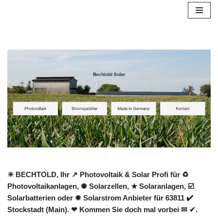
Zum
Inhalt
springen
☀ BECHTOLD, Ihr ↗️ Photovoltaik & Solar Profi für ♻
Photovoltaikanlagen, ✺ Solarzellen, ★ Solaranlagen, ☑️
Solarbatterien oder ✹ Solarstrom Anbieter für 63811 ✔️
Stockstadt (Main). ❤ Kommen Sie doch mal vorbei ✉ ✔.