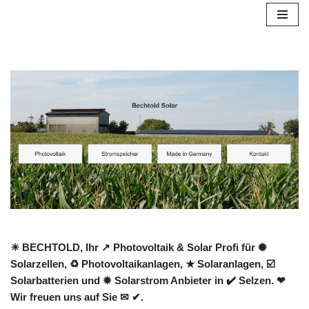
Zum
Inhalt
springen
☀ BECHTOLD, Ihr ↗️ Photovoltaik & Solar Profi für ✺
Solarzellen, ♻ Photovoltaikanlagen, ★ Solaranlagen, ☑️
Solarbatterien und ✹ Solarstrom Anbieter in ✔️ Selzen. ❤
Wir freuen uns auf Sie ✉ ✔.