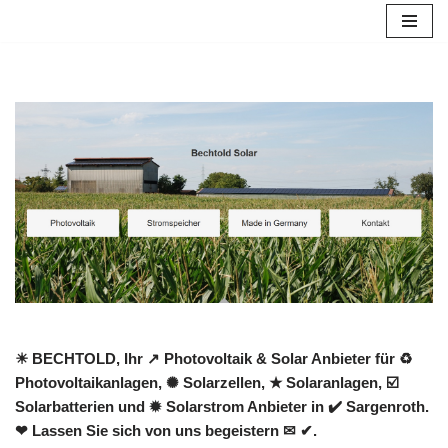
Zum
Inhalt
springen
☀ BECHTOLD, Ihr ↗️ Photovoltaik & Solar Anbieter für ♻
Photovoltaikanlagen, ✺ Solarzellen, ★ Solaranlagen, ☑️
Solarbatterien und ✹ Solarstrom Anbieter in ✔️ Sargenroth.
❤ Lassen Sie sich von uns begeistern ✉ ✔.