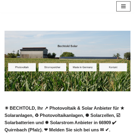
Zum
Inhalt
springen
☀ BECHTOLD, Ihr ↗️ Photovoltaik & Solar Anbieter für ★
Solaranlagen, ♻ Photovoltaikanlagen, ✺ Solarzellen, ☑️
Solarbatterien und ✹ Solarstrom Anbieter in 66909 ✔️
Quirnbach (Pfalz). ❤ Melden Sie sich bei uns ✉ ✔.