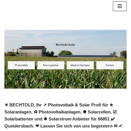
Zum
Inhalt
springen
☀ BECHTOLD, Ihr ↗️ Photovoltaik & Solar Profi für ★
Solaranlagen, ♻ Photovoltaikanlagen, ✺ Solarzellen, ☑️
Solarbatterien und ✹ Solarstrom Anbieter für 66851 ✔️
Queidersbach. ❤ Lassen Sie sich von uns begeistern ✉ ✔.