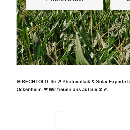
☀ BECHTOLD, Ihr ↗️ Photovoltaik & Solar Experte fü
Ockenheim. ❤ Wir freuen uns auf Sie ✉ ✔.
BECHTOLD