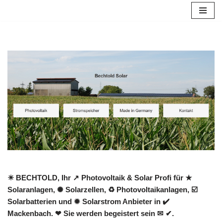
Zum
Inhalt
springen
☀ BECHTOLD, Ihr ↗️ Photovoltaik & Solar Profi für ★
Solaranlagen, ✺ Solarzellen, ♻ Photovoltaikanlagen, ☑️
Solarbatterien und ✹ Solarstrom Anbieter in ✔️
Mackenbach. ❤ Sie werden begeistert sein ✉ ✔.