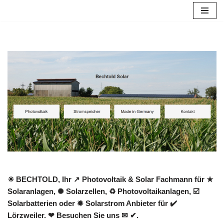
Zum
Inhalt
springen
☀ BECHTOLD, Ihr ↗️ Photovoltaik & Solar Fachmann für ★
Solaranlagen, ✺ Solarzellen, ♻ Photovoltaikanlagen, ☑️
Solarbatterien oder ✹ Solarstrom Anbieter für ✔️
Lörzweiler. ❤ Besuchen Sie uns ✉ ✔.