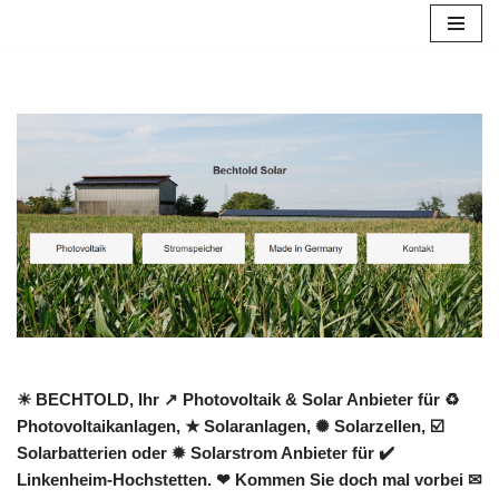
Zum
Inhalt
springen
☀ BECHTOLD, Ihr ↗️ Photovoltaik & Solar Anbieter für ♻
Photovoltaikanlagen, ★ Solaranlagen, ✺ Solarzellen, ☑️
Solarbatterien oder ✹ Solarstrom Anbieter für ✔️
Linkenheim-Hochstetten. ❤ Kommen Sie doch mal vorbei ✉