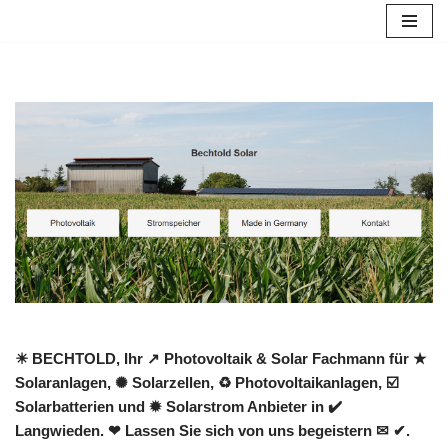
Zum
Inhalt
springen
☀ BECHTOLD, Ihr ↗️ Photovoltaik & Solar Fachmann für ★
Solaranlagen, ✺ Solarzellen, ♻ Photovoltaikanlagen, ☑️
Solarbatterien und ✹ Solarstrom Anbieter in ✔️
Langwieden. ❤ Lassen Sie sich von uns begeistern ✉ ✔.