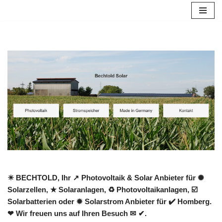
Zum
Inhalt
springen
☀ BECHTOLD, Ihr ↗️ Photovoltaik & Solar Anbieter für ✺
Solarzellen, ★ Solaranlagen, ♻ Photovoltaikanlagen, ☑️
Solarbatterien oder ✹ Solarstrom Anbieter für ✔️ Homberg.
❤ Wir freuen uns auf Ihren Besuch ✉ ✔.