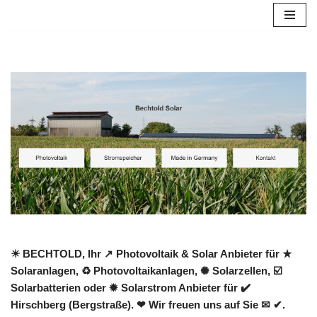
Zum
Inhalt
springen
☀ BECHTOLD, Ihr ↗️ Photovoltaik & Solar Anbieter für ★
Solaranlagen, ♻ Photovoltaikanlagen, ✺ Solarzellen, ☑️
Solarbatterien oder ✹ Solarstrom Anbieter für ✔️
Hirschberg (Bergstraße). ❤ Wir freuen uns auf Sie ✉ ✔.