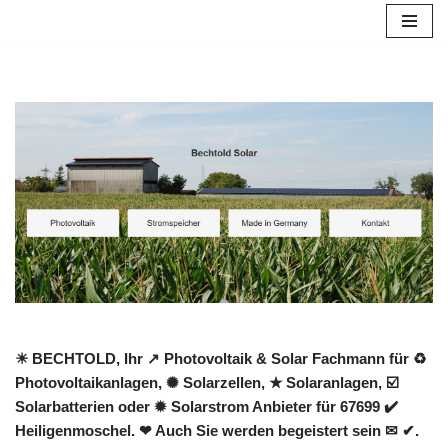
Zum
Inhalt
springen
☀ BECHTOLD, Ihr ↗️ Photovoltaik & Solar Fachmann für ♻
Photovoltaikanlagen, ✺ Solarzellen, ★ Solaranlagen, ☑️
Solarbatterien oder ✹ Solarstrom Anbieter für 67699 ✔️
Heiligenmoschel. ❤ Auch Sie werden begeistert sein ✉ ✔.