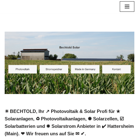
Zum
Inhalt
springen
☀ BECHTOLD, Ihr ↗️ Photovoltaik & Solar Profi für ★
Solaranlagen, ♻ Photovoltaikanlagen, ✺ Solarzellen, ☑️
Solarbatterien und ✹ Solarstrom Anbieter in ✔️ Hattersheim
(Main). ❤ Wir freuen uns auf Sie ✉ ✔.