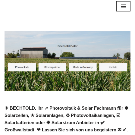
Zum
Inhalt
springen
☀ BECHTOLD, Ihr ↗️ Photovoltaik & Solar Fachmann für ✺
Solarzellen, ★ Solaranlagen, ♻ Photovoltaikanlagen, ☑️
Solarbatterien oder ✹ Solarstrom Anbieter in ✔️
Großwallstadt. ❤ Lassen Sie sich von uns begeistern ✉ ✔.