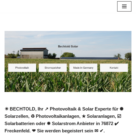
Zum
Inhalt
springen
☀ BECHTOLD, Ihr ↗️ Photovoltaik & Solar Experte für ✺
Solarzellen, ♻ Photovoltaikanlagen, ★ Solaranlagen, ☑️
Solarbatterien oder ✹ Solarstrom Anbieter in 76872 ✔️
Freckenfeld. ❤ Sie werden begeistert sein ✉ ✔.