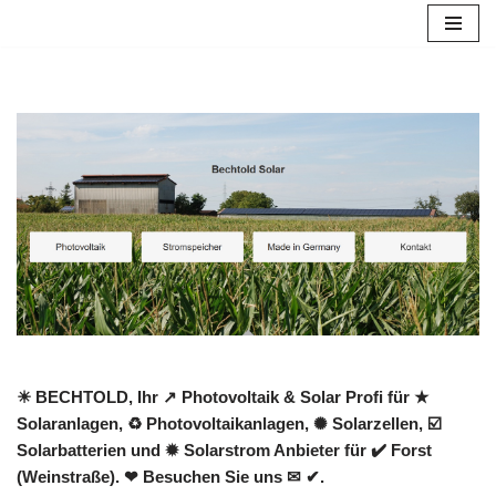
Zum
Inhalt
springen
☀ BECHTOLD, Ihr ↗️ Photovoltaik & Solar Profi für ★
Solaranlagen, ♻ Photovoltaikanlagen, ✺ Solarzellen, ☑️
Solarbatterien und ✹ Solarstrom Anbieter für ✔️ Forst
(Weinstraße). ❤ Besuchen Sie uns ✉ ✔.