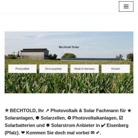
Zum
Inhalt
springen
☀ BECHTOLD, Ihr ↗️ Photovoltaik & Solar Fachmann für ★
Solaranlagen, ✺ Solarzellen, ♻ Photovoltaikanlagen, ☑️
Solarbatterien und ✹ Solarstrom Anbieter in ✔️ Eisenberg
(Pfalz). ❤ Kommen Sie doch mal vorbei ✉ ✔.