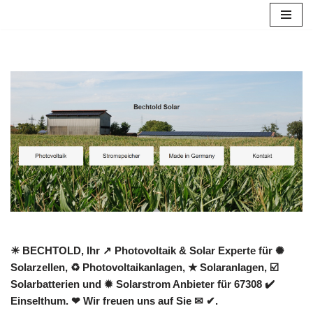
Zum
Inhalt
springen
☀ BECHTOLD, Ihr ↗️ Photovoltaik & Solar Experte für ✺
Solarzellen, ♻ Photovoltaikanlagen, ★ Solaranlagen, ☑️
Solarbatterien und ✹ Solarstrom Anbieter für 67308 ✔️
Einselthum. ❤ Wir freuen uns auf Sie ✉ ✔.