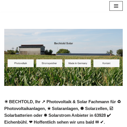
Zum
Inhalt
springen
☀ BECHTOLD, Ihr ↗️ Photovoltaik & Solar Fachmann für ♻
Photovoltaikanlagen, ★ Solaranlagen, ✺ Solarzellen, ☑️
Solarbatterien oder ✹ Solarstrom Anbieter in 63928 ✔️
Eichenbühl. ❤ Hoffentlich sehen wir uns bald ✉ ✔.