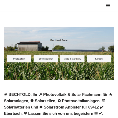
Zum
Inhalt
springen
☀ BECHTOLD, Ihr ↗️ Photovoltaik & Solar Fachmann für ★
Solaranlagen, ✺ Solarzellen, ♻ Photovoltaikanlagen, ☑️
Solarbatterien und ✹ Solarstrom Anbieter für 69412 ✔️
Eberbach. ❤ Lassen Sie sich von uns begeistern ✉ ✔.