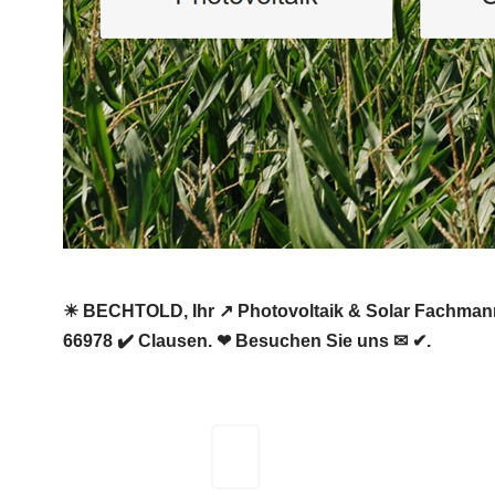
☀ BECHTOLD, Ihr ↗️ Photovoltaik & Solar Fachmann f
66978 ✔️ Clausen. ❤ Besuchen Sie uns ✉ ✔.
BECHTOLD