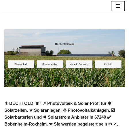
Zum
Inhalt
springen
☀ BECHTOLD, Ihr ↗️ Photovoltaik & Solar Profi für ✺
Solarzellen, ★ Solaranlagen, ♻ Photovoltaikanlagen, ☑️
Solarbatterien und ✹ Solarstrom Anbieter in 67240 ✔️
Bobenheim-Roxheim. ❤ Sie werden begeistert sein ✉ ✔.