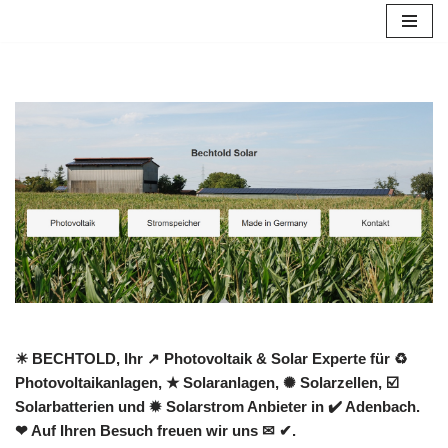
Zum
Inhalt
springen
☀ BECHTOLD, Ihr ↗️ Photovoltaik & Solar Experte für ♻
Photovoltaikanlagen, ★ Solaranlagen, ✺ Solarzellen, ☑️
Solarbatterien und ✹ Solarstrom Anbieter in ✔️ Adenbach.
❤ Auf Ihren Besuch freuen wir uns ✉ ✔.